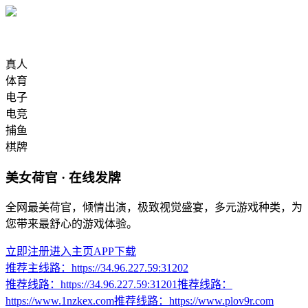
真人
体育
电子
电竞
捕鱼
棋牌
美女荷官 · 在线发牌
全网最美荷官，倾情出演，极致视觉盛宴，多元游戏种类，为
您带来最舒心的游戏体验。
立即注册
进入主页
APP下载
推荐主线路：
https://34.96.227.59:31202
推荐线路：
https://34.96.227.59:31201
推荐线路：
https://www.1nzkex.com
推荐线路：
https://www.plov9r.com