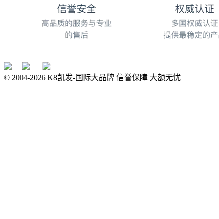
© 2004-
2026
K8凯发-国际大品牌 信誉保障 大额无忧