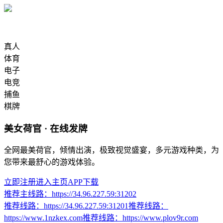
真人
体育
电子
电竞
捕鱼
棋牌
美女荷官 · 在线发牌
全网最美荷官，倾情出演，极致视觉盛宴，多元游戏种类，为
您带来最舒心的游戏体验。
立即注册
进入主页
APP下载
推荐主线路：
https://34.96.227.59:31202
推荐线路：
https://34.96.227.59:31201
推荐线路：
https://www.1nzkex.com
推荐线路：
https://www.plov9r.com