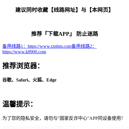
建议同时收藏【线路网址】与【本网页】
推荐『下载APP』 防止迷路
备用线路
1
：
https://www.rznbm.com
备用线路
2
：
https://www.k8900.com
推荐浏览器：
谷歌、Safari、火狐、Edge
温馨提示：
为了您的隐私安全，请勿与"国家反诈中心"APP同设备使用！